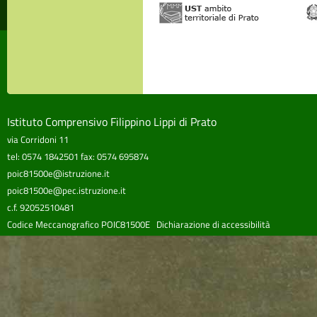
Istituto Comprensivo Filippino Lippi di Prato
via Corridoni 11
tel: 0574 1842501 fax: 0574 695874
poic81500e@istruzione.it
poic81500e@pec.istruzione.it
c.f. 92052510481
Codice Meccanografico POIC81500E
Dichiarazione di accessibilità