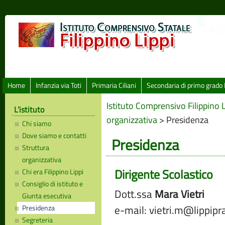
Home
Infanzia via Toti
Primaria Ciliani
Secondaria di primo grado 
Istituto Comprensivo Filippino L
L’istituto
organizzativa
>
Presidenza
Chi siamo
Dove siamo e contatti
Presidenza
Struttura
organizzativa
Dirigente Scolastico
Chi era Filippino Lippi
Consiglio di istituto e
Dott.ssa
Mara Vietri
Giunta esecutiva
e-mail: vietri.m@lippip
Presidenza
Segreteria