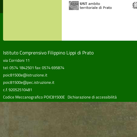
Istituto Comprensivo Filippino Lippi di Prato
via Corridoni 11
tel: 0574 1842501 fax: 0574 695874
poic81500e@istruzione.it
poic81500e@pec.istruzione.it
c.f. 92052510481
Codice Meccanografico POIC81500E
Dichiarazione di accessibilità