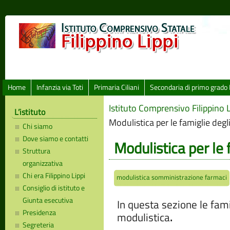
Home
Infanzia via Toti
Primaria Ciliani
Secondaria di primo grado 
Istituto Comprensivo Filippino L
L’istituto
Modulistica per le famiglie degl
Chi siamo
Dove siamo e contatti
Modulistica per le 
Struttura
organizzativa
Chi era Filippino Lippi
modulistica somministrazione farmaci
Consiglio di istituto e
Giunta esecutiva
In questa sezione le fami
Presidenza
modulistica
.
Segreteria