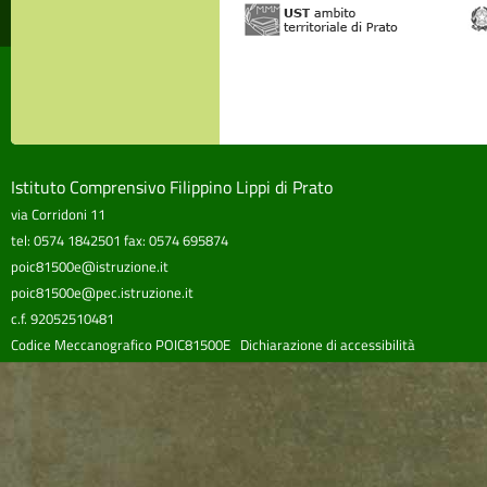
Istituto Comprensivo Filippino Lippi di Prato
via Corridoni 11
tel: 0574 1842501 fax: 0574 695874
poic81500e@istruzione.it
poic81500e@pec.istruzione.it
c.f. 92052510481
Codice Meccanografico POIC81500E
Dichiarazione di accessibilità