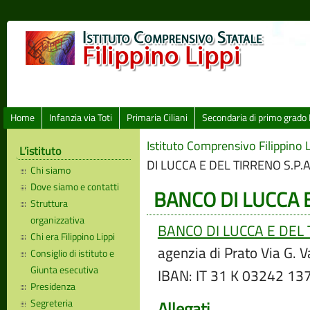
Home
Infanzia via Toti
Primaria Ciliani
Secondaria di primo grado 
Istituto Comprensivo Filippino L
L’istituto
DI LUCCA E DEL TIRRENO S.P.A
Chi siamo
Dove siamo e contatti
BANCO DI LUCCA E
Struttura
organizzativa
BANCO DI LUCCA E DEL 
Chi era Filippino Lippi
agenzia di Prato Via G. V
Consiglio di istituto e
Giunta esecutiva
IBAN: IT 31 K 03242 1
Presidenza
Segreteria
Allegati